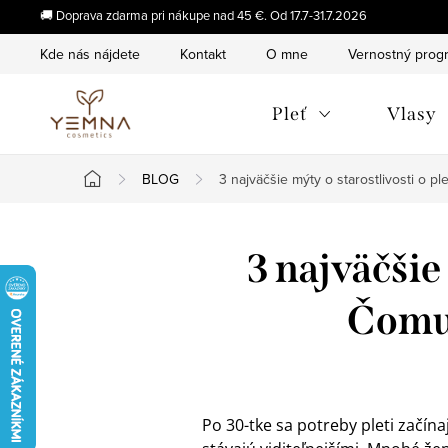
Prejsť
🚚 Doprava zdarma pri nákupe nad 45 €. Od 17.7-31.7.2026
na
Kde nás nájdete
Kontakt
O mne
Vernostný prog
obsah
Pleť
Vlasy
BLOG
3 najväčšie mýty o starostlivosti o p
Domov
3 najväčšie 
Čomu 
Po 30-tke sa potreby pleti začín