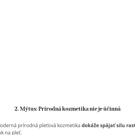
2. Mýtus: Prírodná kozmetika nie je účinná
Moderná prírodná pleťová kozmetika
dokáže spájať silu ras
k na pleť.