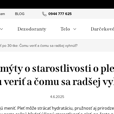
ram
BLOG
Hodnotenie obchodu
0944 777 625
Sme tu pre vás – porad
Dezodoranty
Telo
Darčekové
leť po 30-tke: Čomu veriť a čomu sa radšej vyhnúť?
mýty o starostlivosti o pl
veriť a čomu sa radšej v
4.6.2025
ajú meniť. Pleť môže strácať hydratáciu, pružnosť aj prirodz