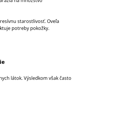
 narazia na množstvo
resívnu starostlivosť. Oveľa
ektuje potreby pokožky.
ie
nych látok. Výsledkom však často