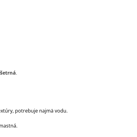
 šetrná
.
textúry, potrebuje najmä vodu.
 mastná.