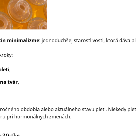
kin minimalizme
: jednoduchšej starostlivosti, ktorá dáva pl
kroky:
leti,
na tvár,
ročného obdobia alebo aktuálneho stavu pleti. Niekedy pleť
oru pri hormonálnych zmenách.
 30-tke