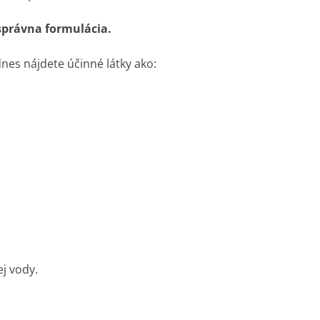
 správna formulácia.
 dnes nájdete účinné látky ako:
j vody.