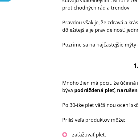
stávajú viditeľnejšími. Mnohé že
protichodných rád a trendov.
Pravdou však je, že zdravá a krá
dôležitejšia je pravidelnosť, je
Pozrime sa na najčastejšie mýty o 
1
Mnoho žien má pocit, že účinná 
býva
podráždená pleť, narušená
Po 30-tke pleť väčšinou ocení sk
Príliš veľa produktov môže:
zaťažovať pleť,