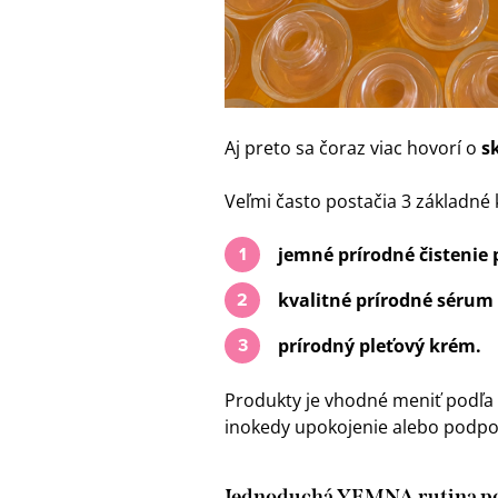
Aj preto sa čoraz viac hovorí o
s
Veľmi často postačia 3 základné 
jemné prírodné čistenie p
kvalitné prírodné sérum 
prírodný pleťový krém.
Produkty je vhodné meniť podľa 
inokedy upokojenie alebo podp
Jednoduchá YEMNA rutina po