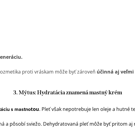
eneráciu.
kozmetika proti vráskam môže byť zároveň
účinná aj veľmi
3. Mýtus: Hydratácia znamená mastný krém
táciu s mastno
tou
. Pleť však nepotrebuje len oleje a hutné 
ná a pôsobí sviežo. Dehydratovaná pleť môže byť pritom aj