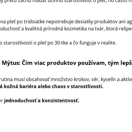
ny preto začnú hľadať účinnú starostlivosť o pleť, no často
sna pleť po tridsiatke nepotrebuje desiatky produktov ani ag
dnoduchosť a kvalitná prírodná kozmetika na tvár, ktorá rešp
starostlivosti o pleť po 30-tke a čo funguje v realite.
. Mýtus: Čím viac produktov používam, tým lepš
rutina musí obsahovať množstvo krokov, sér, kyselín a aktív
 kožná bariéra alebo chaos v starostlivosti.
ôr
jednoduchosť a konzistentnosť.