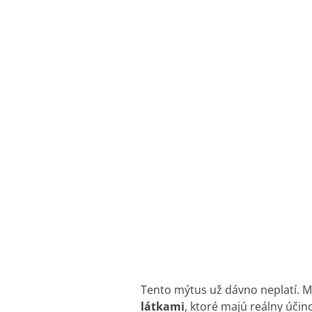
Tento mýtus už dávno neplatí. 
látkami
, ktoré majú reálny účino