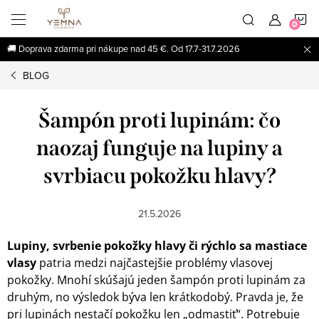
Prejsť
N
na
obsah
🚚 Doprava zdarma pri nákupe nad 45 €. Od 17.7-31.7.2026
K
BLOG
Šampón proti lupinám: čo
naozaj funguje na lupiny a
svrbiacu pokožku hlavy?
21.5.2026
Lupiny, svrbenie pokožky hlavy či rýchlo sa mastiace
vlasy
patria medzi najčastejšie problémy vlasovej
pokožky. Mnohí skúšajú jeden šampón proti lupinám za
druhým, no výsledok býva len krátkodobý. Pravda je, že
pri lupinách nestačí pokožku len „odmastiť“. Potrebuje