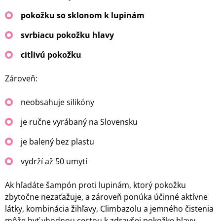
pokožku so sklonom k lupinám
svrbiacu pokožku hlavy
citlivú pokožku
Zároveň:
neobsahuje silikóny
je ručne vyrábaný na Slovensku
je balený bez plastu
vydrží až 50 umytí
Ak hľadáte šampón proti lupinám, ktorý pokožku
zbytočne nezaťažuje, a zároveň ponúka účinné aktívne
látky, kombinácia žihľavy, Climbazolu a jemného čistenia
môže byť vhodnou cestou k zdravšej pokožke hlavy.