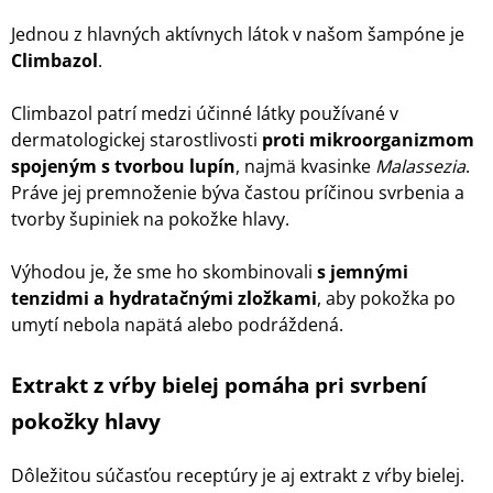
Jednou z hlavných aktívnych látok v našom šampóne je
Climbazol
.
Climbazol patrí medzi účinné látky používané v
dermatologickej starostlivosti
proti mikroorganizmom
spojeným s tvorbou lupín
, najmä kvasinke
Malassezia
.
Práve jej premnoženie býva častou príčinou svrbenia a
tvorby šupiniek na pokožke hlavy.
Výhodou je, že sme ho skombinovali
s jemnými
tenzidmi a hydratačnými zložkami
, aby pokožka po
umytí nebola napätá alebo podráždená.
Extrakt z vŕby bielej pomáha pri svrbení
pokožky hlavy
Dôležitou súčasťou receptúry je aj extrakt z vŕby bielej.