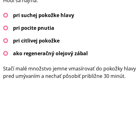
Hodí sa najmä:
pri suchej pokožke hlavy
pri pocite pnutia
pri citlivej pokožke
ako regeneračný olejový zábal
Stačí malé množstvo jemne vmasírovať do pokožky hlavy
pred umývaním a nechať pôsobiť približne 30 minút.