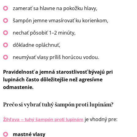
zamerať sa hlavne na pokožku hlavy,
šampón jemne vmasírovať ku korienkom,
nechať pôsobiť 1–2 minúty,
dôkladne opláchnuť,
neumývať vlasy príliš horúcou vodou.
Pravidelnosť a jemná starostlivosť bývajú pri
lupinách často dôležitejšie než agresívne
odmastenie.
Prečo si vybrať tuhý šampón proti lupinám?
Žihľava – tuhý šampón proti lupinám
je vhodný pre:
mastné vlasy