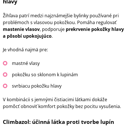
hlavy
Žihľava patrí medzi najznámejšie bylinky používané pri
problémoch s vlasovou pokožkou. Pomáha regulovať
mastenie vlasov
, podporuje
prekrvenie pokožky hlavy
a pôsobí upokojujúco
.
Je vhodná najmä pre:
mastné vlasy
pokožku so sklonom k lupinám
svrbiacu pokožku hlavy
V kombinácii s jemnými čistiacimi látkami dokáže
pomôcť obnoviť komfort pokožky bez pocitu vysušenia.
Climbazol: účinná látka proti tvorbe lupín