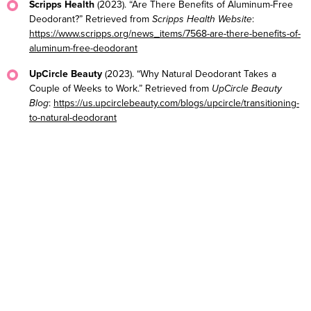
Scripps Health
(2023). “Are There Benefits of Aluminum-Free
Deodorant?” Retrieved from
Scripps Health Website
:
https://www.scripps.org/news_items/7568-are-there-benefits-of-
aluminum-free-deodorant
UpCircle Beauty
(2023). “Why Natural Deodorant Takes a
Couple of Weeks to Work.” Retrieved from
UpCircle Beauty
Blog
:
https://us.upcirclebeauty.com/blogs/upcircle/transitioning-
to-natural-deodorant