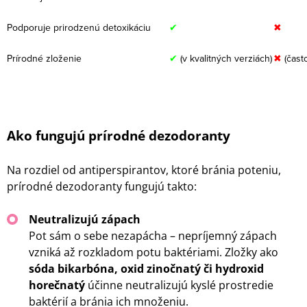
Podporuje prirodzenú detoxikáciu
✔
✖
Prírodné zloženie
✔
(v kvalitných verziách)
✖
(čast
Ako fungujú prírodné dezodoranty
Na rozdiel od antiperspirantov, ktoré bránia poteniu,
prírodné dezodoranty fungujú takto:
Neutralizujú zápach
Pot sám o sebe nezapácha – nepríjemný zápach
vzniká až rozkladom potu baktériami. Zložky ako
sóda bikarbóna, oxid zinočnatý či hydroxid
horečnatý
účinne neutralizujú kyslé prostredie
baktérií a bránia ich množeniu.