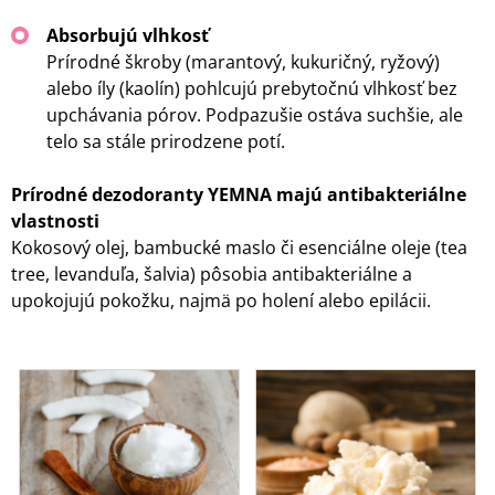
Absorbujú vlhkosť
Prírodné škroby (marantový, kukuričný, ryžový)
alebo íly (kaolín) pohlcujú prebytočnú vlhkosť bez
upchávania pórov. Podpazušie ostáva suchšie, ale
telo sa stále prirodzene potí.
Prírodné dezodoranty YEMNA majú antibakteriálne
vlastnosti
Kokosový olej, bambucké maslo či esenciálne oleje (tea
tree, levanduľa, šalvia) pôsobia antibakteriálne a
upokojujú pokožku, najmä po holení alebo epilácii.