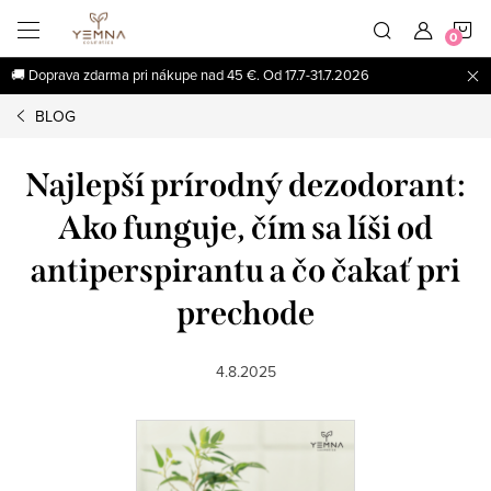
Prejsť
N
na
obsah
🚚 Doprava zdarma pri nákupe nad 45 €. Od 17.7-31.7.2026
K
BLOG
Najlepší prírodný dezodorant:
Ako funguje, čím sa líši od
antiperspirantu a čo čakať pri
prechode
4.8.2025