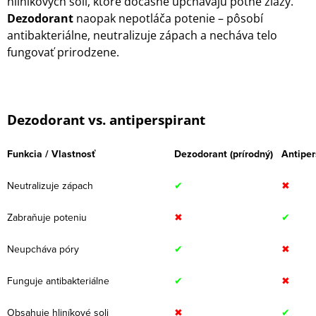
hliníkových solí, ktoré dočasne upchávajú potné žľazy.
Dezodorant
naopak nepotláča potenie – pôsobí
antibakteriálne, neutralizuje zápach a necháva telo
fungovať prirodzene.
Dezodorant vs. antiperspirant
Funkcia / Vlastnosť
Dezodorant (prírodný)
Antiper
Neutralizuje zápach
✔
✖
Zabraňuje poteniu
✖
✔
Neupcháva póry
✔
✖
Funguje antibakteriálne
✔
✖
Obsahuje hliníkové soli
✖
✔