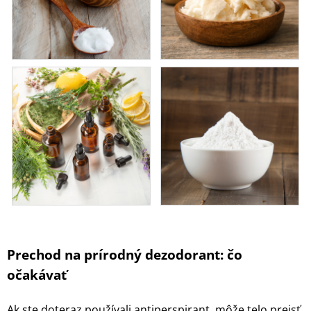
Prechod na prírodný dezodorant: čo
očakávať
Ak ste doteraz používali antiperspirant, môže telo prejsť