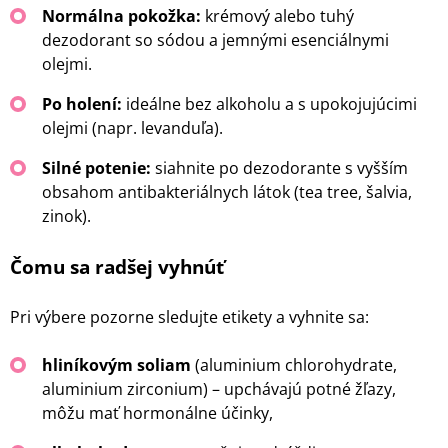
Normálna pokožka:
krémový alebo tuhý
dezodorant so sódou a jemnými esenciálnymi
olejmi.
Po holení:
ideálne bez alkoholu a s upokojujúcimi
olejmi (napr. levanduľa).
Silné potenie:
siahnite po dezodorante s vyšším
obsahom antibakteriálnych látok (tea tree, šalvia,
zinok).
Čomu sa radšej vyhnúť
Pri výbere pozorne sledujte etikety a vyhnite sa:
hliníkovým soliam
(aluminium chlorohydrate,
aluminium zirconium) – upchávajú potné žľazy,
môžu mať hormonálne účinky,