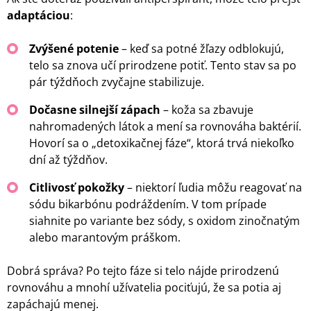
adaptáciou
:
Zvýšené potenie
– keď sa potné žľazy odblokujú,
telo sa znova učí prirodzene potiť. Tento stav sa po
pár týždňoch zvyčajne stabilizuje.
Dočasne silnejší zápach
– koža sa zbavuje
nahromadených látok a mení sa rovnováha baktérií.
Hovorí sa o „detoxikačnej fáze“, ktorá trvá niekoľko
dní až týždňov.
Citlivosť pokožky
– niektorí ľudia môžu reagovať na
sódu bikarbónu podráždením. V tom prípade
siahnite po variante bez sódy, s oxidom zinočnatým
alebo marantovým práškom.
Dobrá správa? Po tejto fáze si telo nájde prirodzenú
rovnováhu a mnohí užívatelia pociťujú, že sa potia aj
zapáchajú menej.