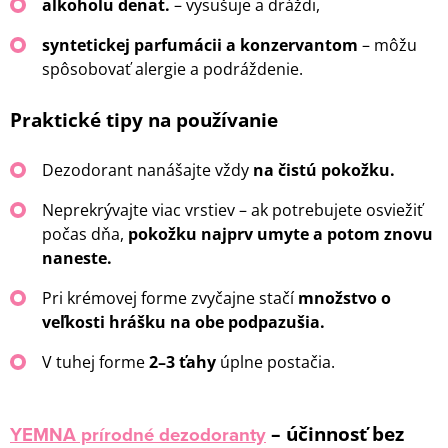
alkoholu denat.
– vysušuje a dráždi,
syntetickej parfumácii a konzervantom
– môžu
spôsobovať alergie a podráždenie.
Praktické tipy na používanie
Dezodorant nanášajte vždy
na čistú pokožku.
Neprekrývajte viac vrstiev – ak potrebujete osviežiť
počas dňa,
pokožku najprv umyte a potom znovu
naneste.
Pri krémovej forme zvyčajne stačí
množstvo o
veľkosti hrášku na obe podpazušia.
V tuhej forme
2–3 ťahy
úplne postačia.
YEMNA prírodné dezodoranty
– účinnosť bez