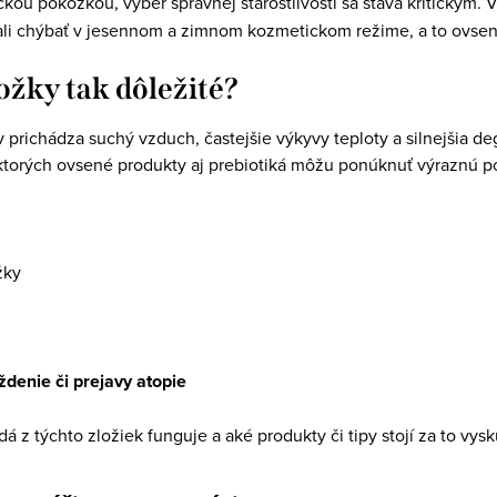
ickou pokožkou, výber správnej starostlivosti sa stáva kritickým
ali chýbať v jesennom a zimnom kozmetickom režime, a to ovse
ložky tak dôležité?
 prichádza suchý vzduch, častejšie výkyvy teploty a silnejšia 
i ktorých ovsené produkty aj prebiotiká môžu ponúknuť výraznú 
žky
denie či prejavy atopie
á z týchto zložiek funguje a aké produkty či tipy stojí za to vysk