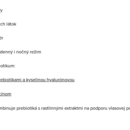
ry
ch látok
ér
 denný i nočný režim
iotikum:
rebiotikami a kyselinou hyalurónovou
acínom
mbinuje prebiotiká s rastlinnými extraktmi na podporu vlasovej 