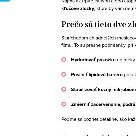
Najmä ak trpíte citlivou alebo atop
kľúčové zložky
, ktoré by vám nem
Prečo sú tieto dve z
S príchodom chladnejších mesiacov
filmu. To sú presne podmienky, pr
Hydratovať pokožku
do hĺbky
Posilniť lipidovú bariéru
poko
Stabilizovať kožný mikrobióm
Zmierniť začervenanie, podráž
Poďme sa pozrieť detailne, ako každ