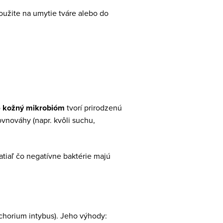
oužite na umytie tváre alebo do
o
kožný mikrobióm
tvorí prirodzenú
ovnováhy (napr. kvôli suchu,
zatiaľ čo negatívne baktérie majú
ichorium intybus). Jeho výhody: