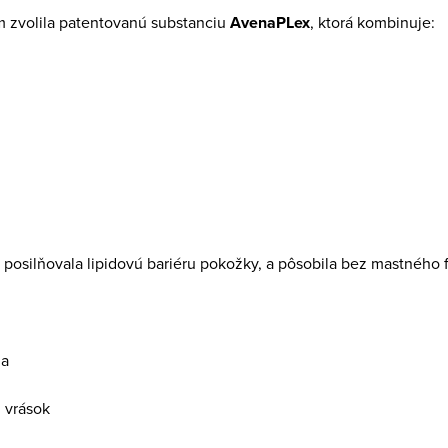
m zvolila patentovanú substanciu
AvenaPLex
, ktorá kombinuje:
 posilňovala lipidovú bariéru pokožky, a pôsobila bez mastného f
ia
 vrások