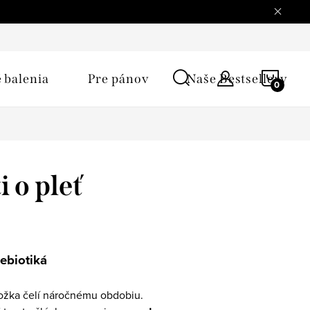
enstvo a starostlivosť
FAQ
Vrátenie tovaru
NÁKU
 balenia
Pre pánov
Naše Bestsellery
KOŠÍ
i o pleť
ebiotiká
kožka čelí náročnému obdobiu.