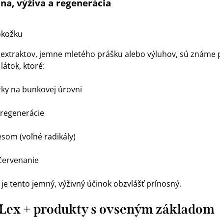
na, výživa a regenerácia
okožku
 extraktov, jemne mletého prášku alebo výluhov, sú známe
látok, ktoré:
ky na bunkovej úrovni
 regenerácie
som (voľné radikály)
červenanie
e tento jemný, výživný účinok obzvlášť prínosný.
Lex + produkty s ovseným základom