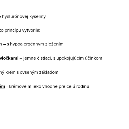
 hyalurónovej kyseliny
o princípu vytvorila:
m – s hypoalergénnym zložením
 vločkami
– jemne čistiaci, s upokojujúcim účinkom
ný krém s ovseným základom
rém
- krémové mlieko vhodné pre celú rodinu