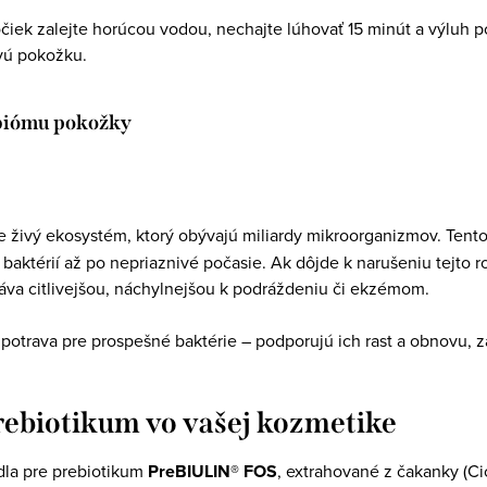
očiek zalejte horúcou vodou, nechajte lúhovať 15 minút a výluh p
ivú pokožku.
obiómu pokožky
le živý ekosystém, ktorý obývajú miliardy mikroorganizmov. Tent
baktérií až po nepriaznivé počasie. Ak dôjde k narušeniu tejto r
táva citlivejšou, náchylnejšou k podráždeniu či ekzémom.
ko potrava pre prospešné baktérie – podporujú ich rast a obnovu, 
ebiotikum vo vašej kozmetike
dla pre prebiotikum
PreBIULIN® FOS
, extrahované z čakanky (C