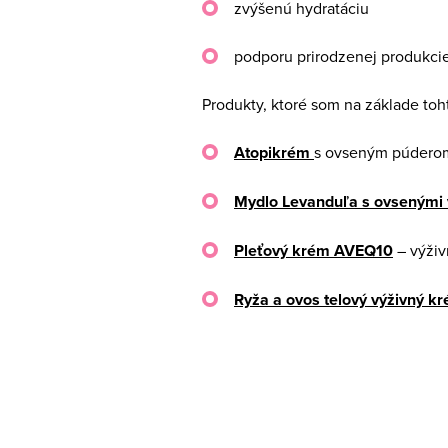
zvýšenú hydratáciu
podporu prirodzenej produkcie
Produkty, ktoré som na základe toht
Atopikrém
s ovseným púdero
Mydlo Levanduľa s ovsenými
Pleťový krém AVEQ10
– výživ
Ryža a ovos telový výživný k