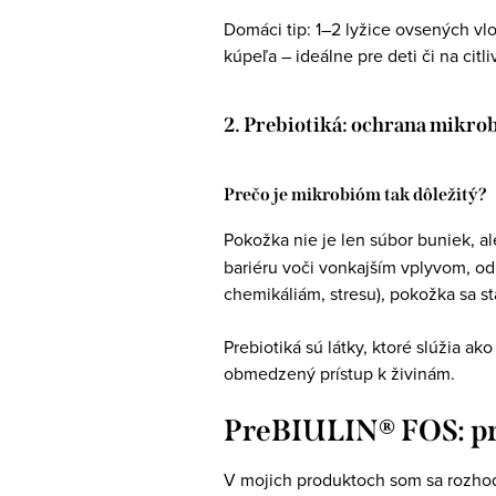
Domáci tip: 1–2 lyžice ovsených vl
kúpeľa – ideálne pre deti či na citl
2. Prebiotiká: ochrana mikr
Prečo je mikrobióm tak dôležitý?
Pokožka nie je len súbor buniek, a
bariéru voči vonkajším vplyvom, od 
chemikáliám, stresu), pokožka sa s
Prebiotiká sú látky, ktoré slúžia a
obmedzený prístup k živinám.
PreBIULIN® FOS: pr
V mojich produktoch som sa rozho