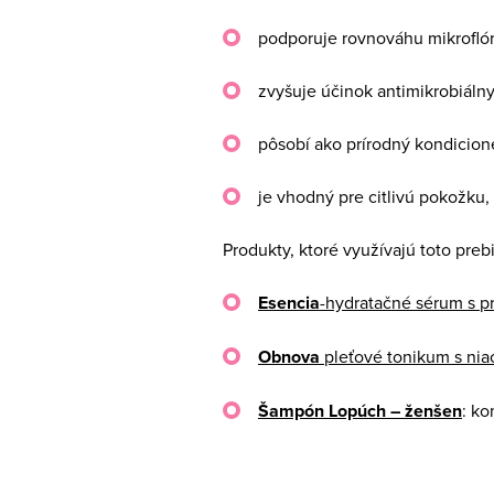
podporuje rovnováhu mikrofló
zvyšuje účinok antimikrobiálny
pôsobí ako prírodný kondicion
je vhodný pre citlivú pokožku,
Produkty, ktoré využívajú toto preb
Esencia
-hydratačné sérum s p
Obnova
pleťové tonikum s ni
Šampón Lopúch – ženšen
: ko