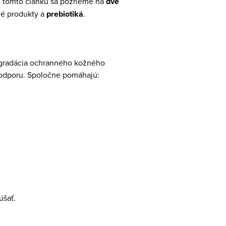
. V tomto článku sa pozrieme na
dve
né produkty a
prebiotiká
.
degradácia ochranného kožného
podporu. Spoločne pomáhajú:
úšať.