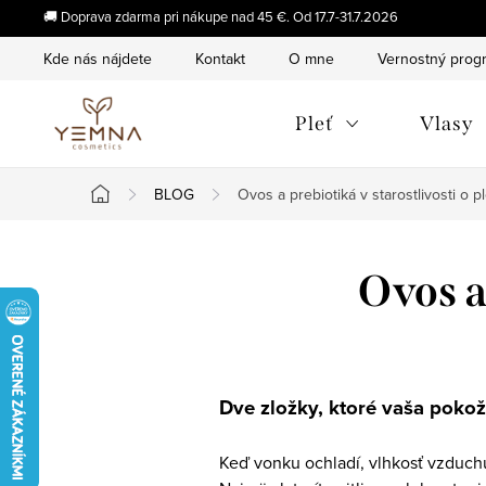
Prejsť
🚚 Doprava zdarma pri nákupe nad 45 €. Od 17.7-31.7.2026
na
Kde nás nájdete
Kontakt
O mne
Vernostný prog
obsah
Pleť
Vlasy
BLOG
Ovos a prebiotiká v starostlivosti o pl
Domov
Ovos a 
Dve zložky, ktoré vaša pokož
Keď vonku ochladí, vlhkosť vzduch