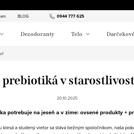
ram
BLOG
Hodnotenie obchodu
0944 777 625
Sme tu pre vás – porad
Dezodoranty
Telo
Darčekové
eť
prebiotiká v starostlivost
20.10.2025
ka potrebuje na jeseň a v zime: ovsené produkty + pr
u klesá a studený vietor sa stáva bežným spoločníkom, naša po