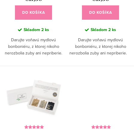
t
k
o
DO KOŠÍKA
DO KOŠÍKA
t
v
o
Skladom
2 ks
Skladom
2 ks
v
Darujte voňavú mydlovú
Darujte voňavú mydlovú
bonboniéru, z ktorej nikoho
bonboniéru, z ktorej nikoho
nerozbolia zuby ani nepriberie.
nerozbolia zuby ani nepriberie.