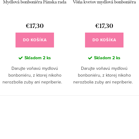
Mydlová bonboniéra Pánska rada
Vôňa kvetov mydlová bonboniéra
€17,30
€17,30
DO KOŠÍKA
DO KOŠÍKA
Skladom
2 ks
Skladom
2 ks
Darujte voňavú mydlovú
Darujte voňavú mydlovú
bonboniéru, z ktorej nikoho
bonboniéru, z ktorej nikoho
nerozbolia zuby ani nepriberie.
nerozbolia zuby ani nepriberie.