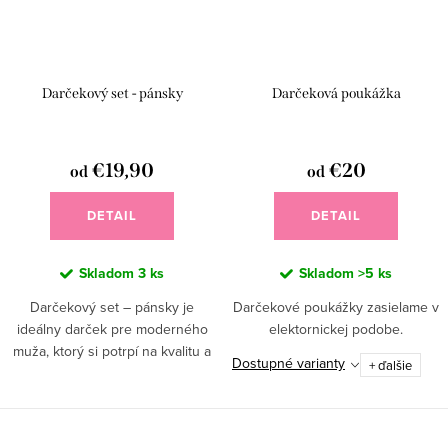
Darčekový set - pánsky
Darčeková poukážka
€19,90
€20
od
od
DETAIL
DETAIL
Skladom
3 ks
Skladom
>5 ks
Darčekový set – pánsky je
Darčekové poukážky zasielame v
ideálny darček pre moderného
elektornickej podobe.
muža, ktorý si potrpí na kvalitu a
Dostupné varianty
+ ďalšie
prírodnú starostlivosť. Obsahuje
ručne vyrábané produkty z
prírodnej kozmetiky bez...