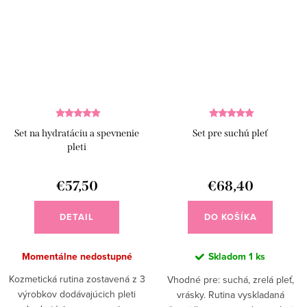
Set na hydratáciu a spevnenie
Set pre suchú pleť
pleti
€57,50
€68,40
DETAIL
DO KOŠÍKA
Momentálne nedostupné
Skladom
1 ks
Kozmetická rutina zostavená z 3
Vhodné pre: suchá, zrelá pleť,
výrobkov dodávajúcich pleti
vrásky. Rutina vyskladaná