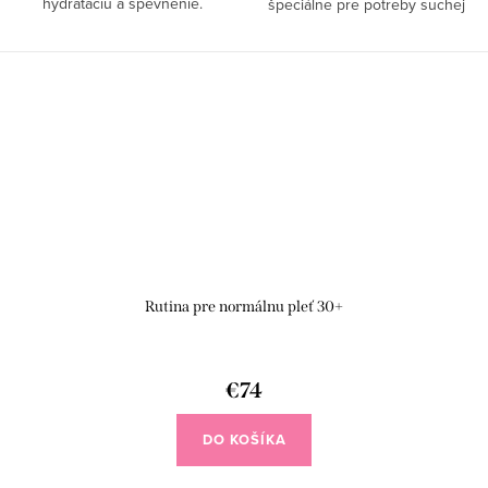
hydratáciu a spevnenie.
špeciálne pre potreby suchej
pleti dodáva hydratáciu a
zlepšuje pružnosť, zmierňuje
napätie pokožky ktorej chýba...
Rutina pre normálnu pleť 30+
€74
DO KOŠÍKA