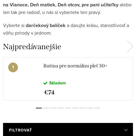
na
Vianoce,
Deň
matiek, Deň otcov, pre pani učiteľky
alebo
len
tak
pre
radosť,
u
nás
si
vyberiete
ten
pravý.
Vyberte
si
darčekový
balíček
a
darujte
krásu,
starostlivosť
a
vôňu
prírody
v
jednom.
Najpredávanejšie
Rutina pre normálnu pleť 30+
Skladom
€74
FILTROVAŤ