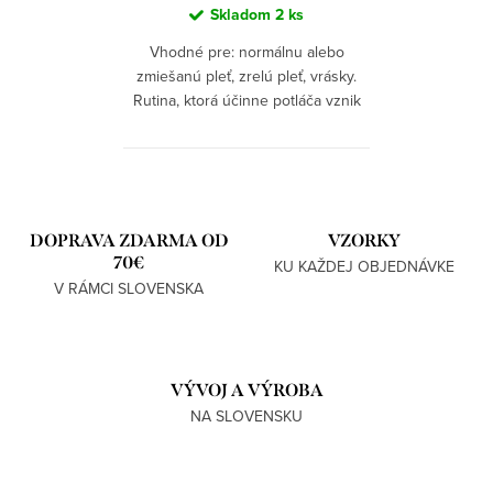
Skladom
2 ks
Vhodné pre: normálnu alebo
zmiešanú pleť, zrelú pleť, vrásky.
Rutina, ktorá účinne potláča vznik
vrások, zabezpečuje celodennú
hydratáciu, pevnosť a pružnosť
pletia.
O
v
DOPRAVA ZDARMA OD
VZORKY
l
70€
KU KAŽDEJ OBJEDNÁVKE
á
V RÁMCI SLOVENSKA
d
a
c
VÝVOJ A VÝROBA
i
NA SLOVENSKU
e
p
r