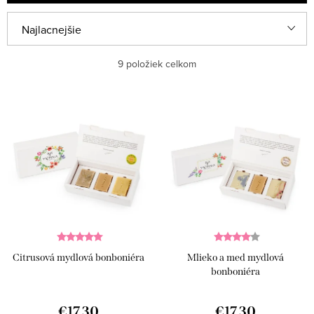
R
Najlacnejšie
a
Najdrahšie
9
položiek celkom
d
e
Najpredávanejšie
V
n
ý
Abecedne
i
p
e
i
p
s
r
p
o
r
d
Citrusová mydlová bonboniéra
Mlieko a med mydlová
o
bonboniéra
u
d
k
u
€17,30
€17,30