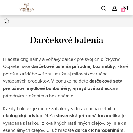
Prejsť
N
na
obsah
Domov
K
Darčekové balenia
Hľadáte
originálny
a
voňavý
darček
pre
svojich
blízkych?
Objavte
naše
darčekové
balenia
prírodnej
kozmetiky
,
ktoré
potešia
každého –
ženu,
muža
aj
milovníkov
ručne
vyrábaných
produktov.
V
ponuke
nájdete
darčekové
sety
pre
pánov
,
mydlové
bonboniéry
,
aj
mydlové
srdiečka
s
prírodným
zložením
a
bez
chémie.
Každý
balíček
je
ručne
zabalený
s
dôrazom
na
detail
a
ekologický
prístup
.
Naša
slovenská
prírodná
kozmetika
je
vyrábaná
s
láskou,
z
kvalitných
rastlinných
olejov,
byliniek
a
esenciálnych
olejov.
Či
už
hľadáte
darček
k
narodeninám,