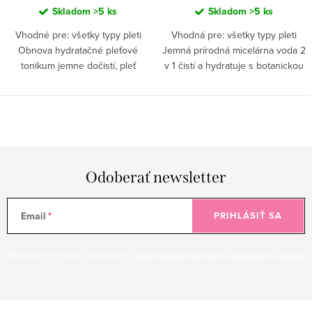
Skladom
>5 ks
Skladom
>5 ks
Vhodné pre: všetky typy pleti
Vhodná pre: všetky typy pleti
Obnova hydratačné pleťové
Jemná prírodná micelárna voda 2
tonikum jemne dočistí, pleť
v 1 čistí a hydratuje s botanickou
hydratuje a podporuje
kyselinou hyalurónovou,
regeneráciu a zdravý mikrobióm
prebiotikami a alantoínom.
pleti.
Odoberať newsletter
Email
PRIHLÁSIŤ SA
Vložením e-mailu súhlasíte s
podmienkami ochrany osobných údajov
Z