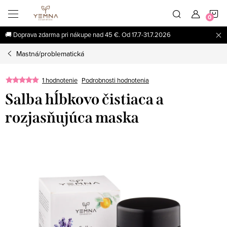
Prejsť
N
na
obsah
🚚 Doprava zdarma pri nákupe nad 45 €. Od 17.7-31.7.2026
K
Mastná/problematická
1 hodnotenie
Podrobnosti hodnotenia
Salba hĺbkovo čistiaca a
rozjasňujúca maska