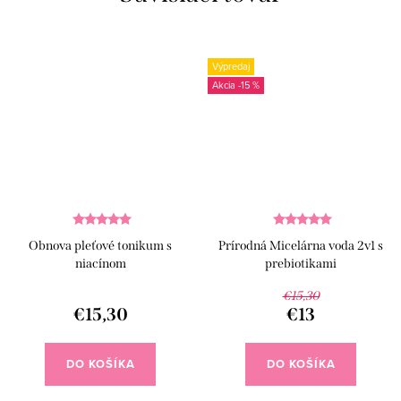
Výpredaj
-15 %
Obnova pleťové tonikum s
Prírodná Micelárna voda 2v1 s
niacínom
prebiotikami
€15,30
€15,30
€13
DO KOŠÍKA
DO KOŠÍKA