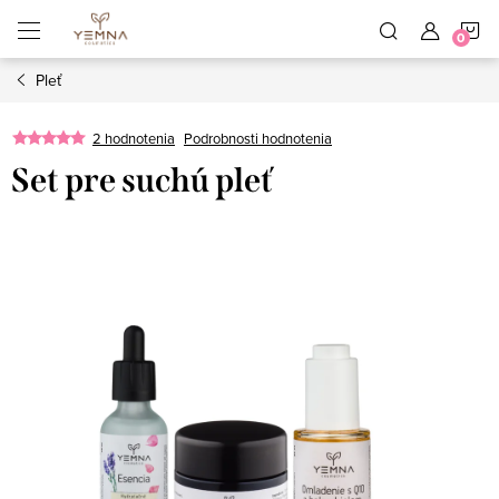
Prejsť
N
na
obsah
Pleť
K
2 hodnotenia
Podrobnosti hodnotenia
Set pre suchú pleť