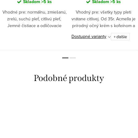
Skladom
>5 ks
Skladom
>5 ks
Vhodné pre: normálnu, zmiešanú,
Vhodný pre: všetky typy pleti
zrelú, suchú pleť, citlivú pleť,
vrátane citlivej. Od 35r. Acmella je
Jemné čistiace a odličovacie
prírodný očný krém s kofeínom a
mlieko bez pridanej vône určené
ceramidmi proti vráskam s
Dostupné varianty
+ ďalšie
na šetrné čistenie tváre a očí.
vyhladzujúcim a vypínacím
účinkom.