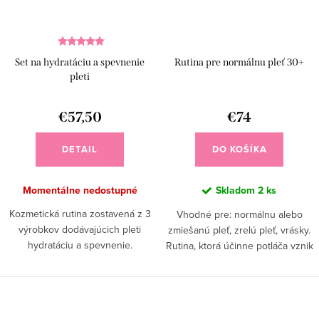
Set na hydratáciu a spevnenie
Rutina pre normálnu pleť 30+
pleti
€57,50
€74
DETAIL
DO KOŠÍKA
Momentálne nedostupné
Skladom
2 ks
Kozmetická rutina zostavená z 3
Vhodné pre: normálnu alebo
výrobkov dodávajúcich pleti
zmiešanú pleť, zrelú pleť, vrásky.
hydratáciu a spevnenie.
Rutina, ktorá účinne potláča vznik
vrások, zabezpečuje celodennú
hydratáciu, pevnosť a pružnosť
pletia.